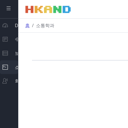
Dashboard
홈
소통학과
수집학과
보관학과
소통학과
회의록학과